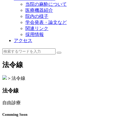
当院の麻酔について
医療機器紹介
院内の様子
学会発表・論文など
関連リンク
採用情報
アクセス
法令線
＞
法令線
法令線
自由診療
Comming Soon