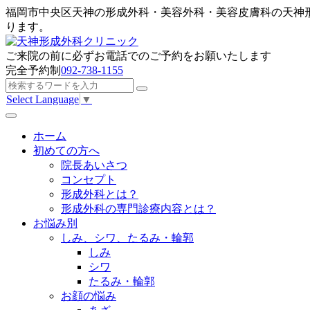
福岡市中央区天神の形成外科・美容外科・美容皮膚科の天神
ります。
ご来院の前に
必ずお電話でのご予約
をお願いたします
完全予約制
092-738-1155
Select Language
▼
ホーム
初めての方へ
院長あいさつ
コンセプト
形成外科とは？
形成外科の専門診療内容とは？
お悩み別
しみ、シワ、たるみ・輪郭
しみ
シワ
たるみ・輪郭
お顔の悩み