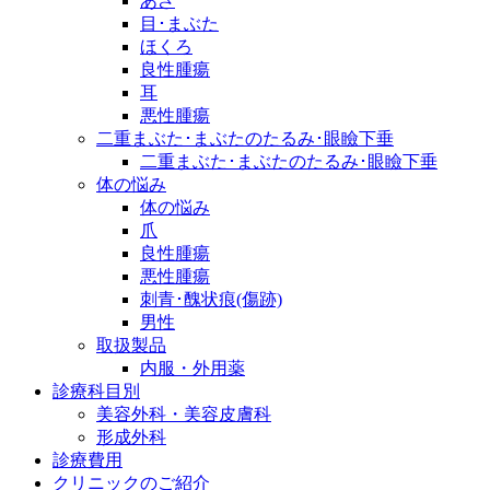
あざ
目･まぶた
ほくろ
良性腫瘍
耳
悪性腫瘍
二重まぶた･まぶたのたるみ･眼瞼下垂
二重まぶた･まぶたのたるみ･眼瞼下垂
体の悩み
体の悩み
爪
良性腫瘍
悪性腫瘍
刺青･醜状痕(傷跡)
男性
取扱製品
内服・外用薬
診療科目別
美容外科・美容皮膚科
形成外科
診療費用
クリニックのご紹介