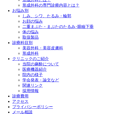
形成外科の専門診療内容とは？
お悩み別
しみ、シワ、たるみ・輪郭
お顔の悩み
二重まぶた・まぶたのたるみ･眼瞼下垂
体の悩み
取扱製品
診療科目別
美容外科・美容皮膚科
形成外科
クリニックのご紹介
当院の麻酔について
医療機器紹介
院内の様子
学会発表・論文など
関連リンク
採用情報
診療費用
アクセス
プライバシーポリシー
メール相談