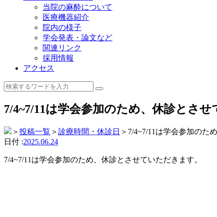
当院の麻酔について
医療機器紹介
院内の様子
学会発表・論文など
関連リンク
採用情報
アクセス
7/4~7/11は学会参加のため、休診とさ
＞
投稿一覧
＞
診療時間・休診日
＞
7/4~7/11は学会参加
日付 :
2025.06.24
7/4~7/11は学会参加のため、休診とさせていただきます。