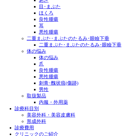
あざ
目･まぶた
ほくろ
良性腫瘍
耳
悪性腫瘍
二重まぶた･まぶたのたるみ･眼瞼下垂
二重まぶた･まぶたのたるみ･眼瞼下垂
体の悩み
体の悩み
爪
良性腫瘍
悪性腫瘍
刺青･醜状痕(傷跡)
男性
取扱製品
内服・外用薬
診療科目別
美容外科・美容皮膚科
形成外科
診療費用
クリニックのご紹介