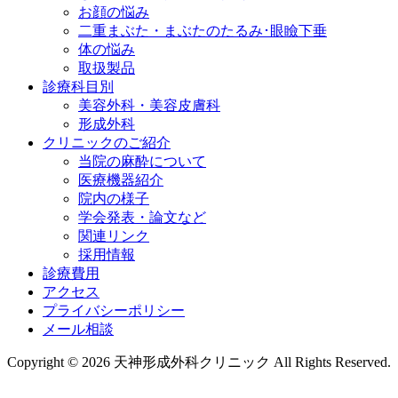
お顔の悩み
二重まぶた・まぶたのたるみ･眼瞼下垂
体の悩み
取扱製品
診療科目別
美容外科・美容皮膚科
形成外科
クリニックのご紹介
当院の麻酔について
医療機器紹介
院内の様子
学会発表・論文など
関連リンク
採用情報
診療費用
アクセス
プライバシーポリシー
メール相談
Copyright © 2026 天神形成外科クリニック All Rights Reserved.