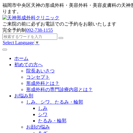
福岡市中央区天神の形成外科・美容外科・美容皮膚科の天神
ります。
ご来院の前に
必ずお電話でのご予約
をお願いたします
完全予約制
092-738-1155
Select Language
▼
ホーム
初めての方へ
院長あいさつ
コンセプト
形成外科とは？
形成外科の専門診療内容とは？
お悩み別
しみ、シワ、たるみ・輪郭
しみ
シワ
たるみ・輪郭
お顔の悩み