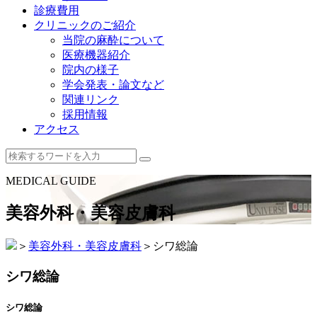
診療費用
クリニックのご紹介
当院の麻酔について
医療機器紹介
院内の様子
学会発表・論文など
関連リンク
採用情報
アクセス
MEDICAL GUIDE
美容外科・美容皮膚科
＞
美容外科・美容皮膚科
＞
シワ総論
シワ総論
シワ総論