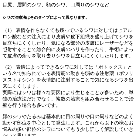
目尻、眉間のシワ、額のシワ、口周りのシワなど
シワの治療法はそのタイプによって異なります。
（1） 表情を作らなくても残っているシワに対してはヒアル
ロン酸などの注入により皮膚や皮下組織を盛り上げてシワを
目立ちにくくしたり、気になる部分の皮膚にレーザーなどを
照射することで総合的に皮膚のハリを作ったり、手術によっ
て皮膚の余りを取り去りシワを目立ちにくくしたりします。
（2） 表情によってできるシワに対しては「ボトックス」と
いう名で知られている表情筋の動きを弱める注射薬（ボツリ
ヌストキシン）を表情筋に注射することで気になるシワを出
来にくくします。
実際にはシワは様々な要因により生じることが多いため、単
独の治療法だけでなく、複数の治療を組み合わせることで治
療を行う場合も多いです。
顔のシワやたるみは基本的に目の周りや口の周りなどのよく
動かす部位を中心として発生します。これから以下の様なお
悩みの多い部位のシワについてもう少し詳しく解説していき
たいと思います。