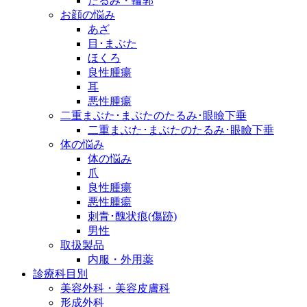
たるみ・輪郭
お顔の悩み
あざ
目･まぶた
ほくろ
良性腫瘍
耳
悪性腫瘍
二重まぶた･まぶたのたるみ･眼瞼下垂
二重まぶた･まぶたのたるみ･眼瞼下垂
体の悩み
体の悩み
爪
良性腫瘍
悪性腫瘍
刺青･醜状痕(傷跡)
男性
取扱製品
内服・外用薬
診療科目別
美容外科・美容皮膚科
形成外科