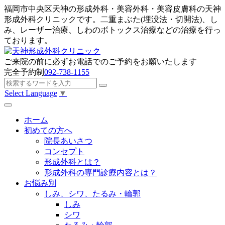
福岡市中央区天神の形成外科・美容外科・美容皮膚科の天神
形成外科クリニックです。二重まぶた(埋没法・切開法)、し
み、レーザー治療、しわのボトックス治療などの治療を行っ
ております。
ご来院の前に
必ずお電話でのご予約
をお願いたします
完全予約制
092-738-1155
Select Language
▼
ホーム
初めての方へ
院長あいさつ
コンセプト
形成外科とは？
形成外科の専門診療内容とは？
お悩み別
しみ、シワ、たるみ・輪郭
しみ
シワ