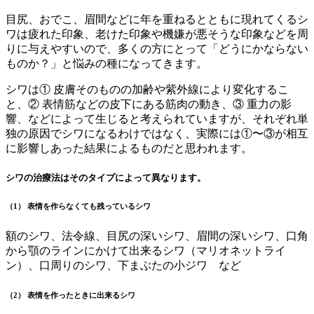
目尻、おでこ、眉間などに年を重ねるとともに現れてくるシ
ワは疲れた印象、老けた印象や機嫌が悪そうな印象などを周
りに与えやすいので、多くの方にとって「どうにかならない
ものか？」と悩みの種になってきます。
シワは① 皮膚そのものの加齢や紫外線により変化するこ
と、② 表情筋などの皮下にある筋肉の動き、③ 重力の影
響、などによって生じると考えられていますが、それぞれ単
独の原因でシワになるわけではなく、実際には①〜③が相互
に影響しあった結果によるものだと思われます。
シワの治療法はそのタイプによって異なります。
（1） 表情を作らなくても残っているシワ
額のシワ、法令線、目尻の深いシワ、眉間の深いシワ、口角
から顎のラインにかけて出来るシワ（マリオネットライ
ン）、口周りのシワ、下まぶたの小ジワ など
（2） 表情を作ったときに出来るシワ