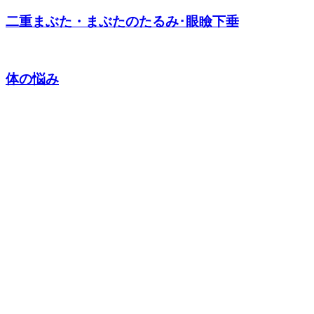
二重まぶた・まぶたのたるみ･眼瞼下垂
体の悩み