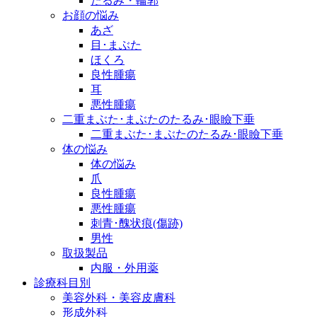
たるみ・輪郭
お顔の悩み
あざ
目･まぶた
ほくろ
良性腫瘍
耳
悪性腫瘍
二重まぶた･まぶたのたるみ･眼瞼下垂
二重まぶた･まぶたのたるみ･眼瞼下垂
体の悩み
体の悩み
爪
良性腫瘍
悪性腫瘍
刺青･醜状痕(傷跡)
男性
取扱製品
内服・外用薬
診療科目別
美容外科・美容皮膚科
形成外科