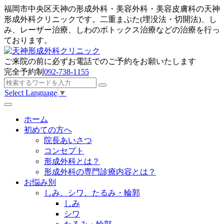
福岡市中央区天神の形成外科・美容外科・美容皮膚科の天神
形成外科クリニックです。二重まぶた(埋没法・切開法)、し
み、レーザー治療、しわのボトックス治療などの治療を行っ
ております。
ご来院の前に
必ずお電話でのご予約
をお願いたします
完全予約制
092-738-1155
Select Language
▼
ホーム
初めての方へ
院長あいさつ
コンセプト
形成外科とは？
形成外科の専門診療内容とは？
お悩み別
しみ、シワ、たるみ・輪郭
しみ
シワ