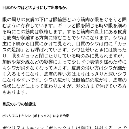
目尻のシワはどのようにして出来るか。
眼の周りの皮膚の下には眼輪筋という筋肉が眼をぐるりと囲
むように存在しています。ギュッと眼を閉じる時や眼を細め
る時にこの筋肉は収縮します。すると筋肉の直上にある皮膚
も筋肉が収縮する方向に縮むことでシワになります。シワは
主に下瞼から目尻にかけて見られ、目尻のシワは俗に「カラ
スの足跡」とも呼ばれています。シワは若いときには笑った
り、眼をギュッと閉じたりしている時のみに見られますが、
加齢や紫外線などの影響によって少しずつ表情を緩めた時に
もシワが消えなくなってきます。皮膚の薄い方はシワが細か
く入るようになり、皮膚の厚い方はよりはっきりと深いシワ
になりやすいです。シワの広がりは眼輪筋の広がり、皮膚の
性状になどによって変わりますが、頬の方まで伸びている方
もあります。
目尻のシワの治療法
ボツリヌストキシン（ボトックス）による治療
ボツリヌストキシン（ボトックス）は顔面に注射することで