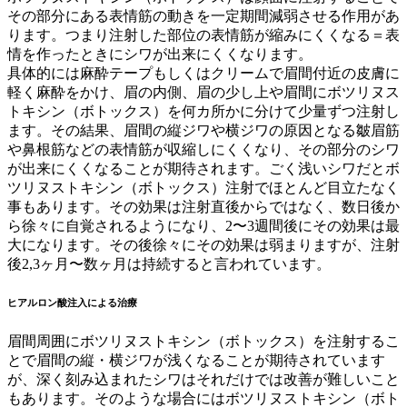
その部分にある表情筋の動きを一定期間減弱させる作用があ
ります。つまり注射した部位の表情筋が縮みにくくなる＝表
情を作ったときにシワが出来にくくなります。
具体的には麻酔テープもしくはクリームで眉間付近の皮膚に
軽く麻酔をかけ、眉の内側、眉の少し上や眉間にボツリヌス
トキシン（ボトックス）を何カ所かに分けて少量ずつ注射し
ます。その結果、眉間の縦ジワや横ジワの原因となる皺眉筋
や鼻根筋などの表情筋が収縮しにくくなり、その部分のシワ
が出来にくくなることが期待されます。ごく浅いシワだとボ
ツリヌストキシン（ボトックス）注射でほとんど目立たなく
事もあります。その効果は注射直後からではなく、数日後か
ら徐々に自覚されるようになり、2〜3週間後にその効果は最
大になります。その後徐々にその効果は弱まりますが、注射
後2,3ヶ月〜数ヶ月は持続すると言われています。
ヒアルロン酸注入による治療
眉間周囲にボツリヌストキシン（ボトックス）を注射するこ
とで眉間の縦・横ジワが浅くなることが期待されています
が、深く刻み込まれたシワはそれだけでは改善が難しいこと
もあります。そのような場合にはボツリヌストキシン（ボト