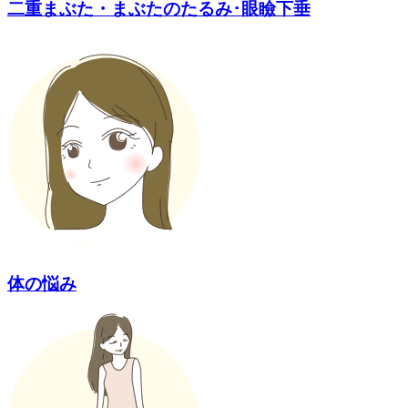
二重まぶた・まぶたのたるみ･眼瞼下垂
体の悩み