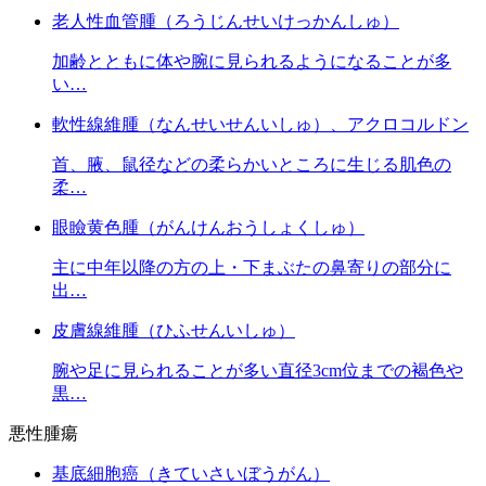
老人性血管腫（ろうじんせいけっかんしゅ）
加齢とともに体や腕に見られるようになることが多
い…
軟性線維腫（なんせいせんいしゅ）、アクロコルドン
首、腋、鼠径などの柔らかいところに生じる肌色の
柔…
眼瞼黄色腫（がんけんおうしょくしゅ）
主に中年以降の方の上・下まぶたの鼻寄りの部分に
出…
皮膚線維腫（ひふせんいしゅ）
腕や足に見られることが多い直径3cm位までの褐色や
黒…
悪性腫瘍
基底細胞癌（きていさいぼうがん）