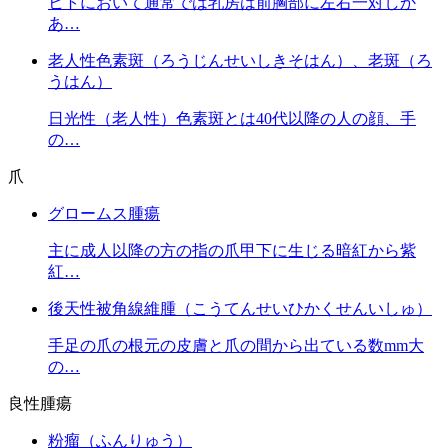
ヒトにおいて通常では乳房は前胸部に左右一対しか
あ…
老人性色素斑（ろうじんせいしきそはん）、老斑（ろ
うはん）
日光性（老人性）色素斑とは40代以降の人の顔、手
の…
爪
グロームス腫瘍
主に成人以降の方の指の爪甲下に生じる暗紅から紫
紅…
後天性被角線維腫（こうてんせいひかくせんいしゅ）
手足の爪の根元の皮膚と爪の間から出ている数mm大
の…
良性腫瘍
粉瘤（ふんりゅう）