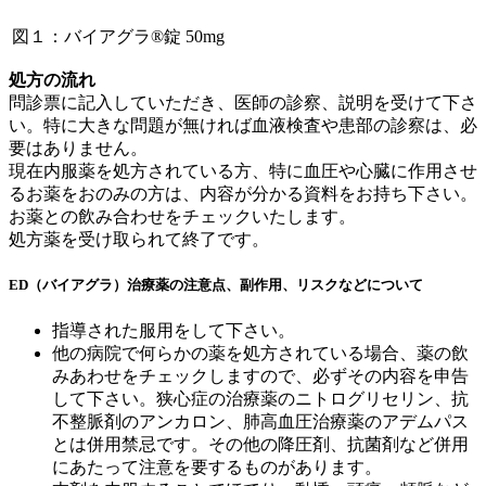
図１：バイアグラ®錠 50mg
処方の流れ
問診票に記入していただき、医師の診察、説明を受けて下さ
い。特に大きな問題が無ければ血液検査や患部の診察は、必
要はありません。
現在内服薬を処方されている方、特に血圧や心臓に作用させ
るお薬をおのみの方は、内容が分かる資料をお持ち下さい。
お薬との飲み合わせをチェックいたします。
処方薬を受け取られて終了です。
ED（バイアグラ）治療薬の注意点、副作用、リスクなどについて
指導された服用をして下さい。
他の病院で何らかの薬を処方されている場合、薬の飲
みあわせをチェックしますので、必ずその内容を申告
して下さい。狭心症の治療薬のニトログリセリン、抗
不整脈剤のアンカロン、肺高血圧治療薬のアデムパス
とは併用禁忌です。その他の降圧剤、抗菌剤など併用
にあたって注意を要するものがあります。