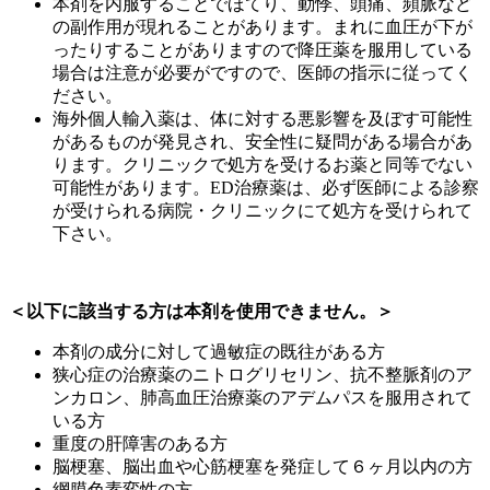
本剤を内服することでほてり、動悸、頭痛、頻脈など
の副作用が現れることがあります。まれに血圧が下が
ったりすることがありますので降圧薬を服用している
場合は注意が必要がですので、医師の指示に従ってく
ださい。
海外個人輸入薬は、体に対する悪影響を及ぼす可能性
があるものが発見され、安全性に疑問がある場合があ
ります。クリニックで処方を受けるお薬と同等でない
可能性があります。ED治療薬は、必ず医師による診察
が受けられる病院・クリニックにて処方を受けられて
下さい。
＜以下に該当する方は本剤を使用できません。＞
本剤の成分に対して過敏症の既往がある方
狭心症の治療薬のニトログリセリン、抗不整脈剤のア
ンカロン、肺高血圧治療薬のアデムパスを服用されて
いる方
重度の肝障害のある方
脳梗塞、脳出血や心筋梗塞を発症して６ヶ月以内の方
網膜色素変性の方