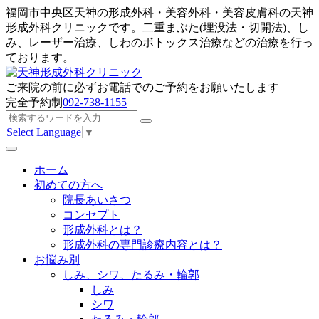
福岡市中央区天神の形成外科・美容外科・美容皮膚科の天神
形成外科クリニックです。二重まぶた(埋没法・切開法)、し
み、レーザー治療、しわのボトックス治療などの治療を行っ
ております。
ご来院の前に
必ずお電話でのご予約
をお願いたします
完全予約制
092-738-1155
Select Language
▼
ホーム
初めての方へ
院長あいさつ
コンセプト
形成外科とは？
形成外科の専門診療内容とは？
お悩み別
しみ、シワ、たるみ・輪郭
しみ
シワ