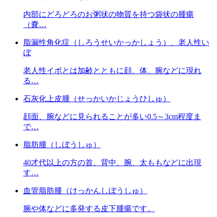
内部にどろどろのお粥状の物質を持つ袋状の腫瘍
（嚢…
脂漏性角化症（しろうせいかっかしょう）、老人性い
ぼ
老人性イボとは加齢とともに顔、体、腕などに現れ
る…
石灰化上皮腫（せっかいかじょうひしゅ）
顔面、腕などに見られることが多い0.5～3cm程度ま
で…
脂肪腫（しぼうしゅ）
40才代以上の方の首、背中、腕、太ももなどに出現
す…
血管脂肪腫（けっかんしぼうしゅ）
腕や体などに多発する皮下腫瘍です。