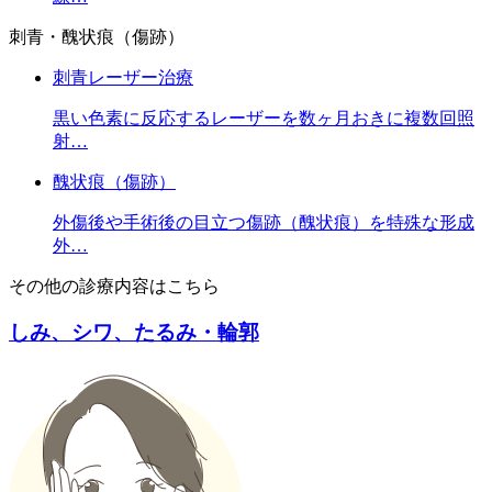
刺青・醜状痕（傷跡）
刺青レーザー治療
黒い色素に反応するレーザーを数ヶ月おきに複数回照
射…
醜状痕（傷跡）
外傷後や手術後の目立つ傷跡（醜状痕）を特殊な形成
外…
その他の診療内容はこちら
しみ、シワ、たるみ・輪郭