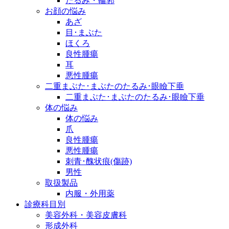
たるみ・輪郭
お顔の悩み
あざ
目･まぶた
ほくろ
良性腫瘍
耳
悪性腫瘍
二重まぶた･まぶたのたるみ･眼瞼下垂
二重まぶた･まぶたのたるみ･眼瞼下垂
体の悩み
体の悩み
爪
良性腫瘍
悪性腫瘍
刺青･醜状痕(傷跡)
男性
取扱製品
内服・外用薬
診療科目別
美容外科・美容皮膚科
形成外科