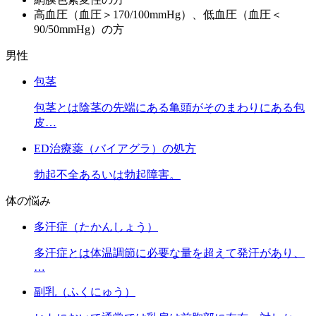
高血圧（血圧＞170/100mmHg）、低血圧（血圧＜
90/50mmHg）の方
男性
包茎
包茎とは陰茎の先端にある亀頭がそのまわりにある包
皮…
ED治療薬（バイアグラ）の処方
勃起不全あるいは勃起障害。
体の悩み
多汗症（たかんしょう）
多汗症とは体温調節に必要な量を超えて発汗があり、
…
副乳（ふくにゅう）