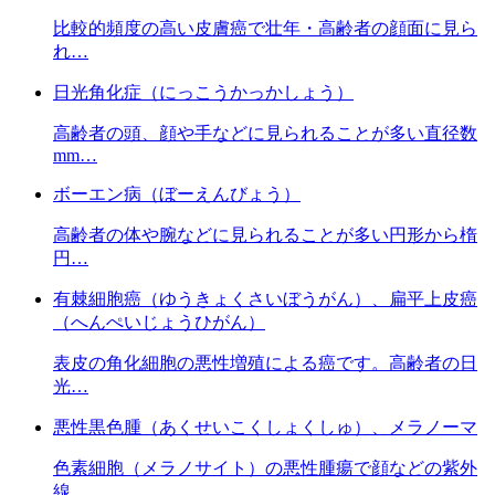
比較的頻度の高い皮膚癌で壮年・高齢者の顔面に見ら
れ…
日光角化症（にっこうかっかしょう）
高齢者の頭、顔や手などに見られることが多い直径数
mm…
ボーエン病（ぼーえんびょう）
高齢者の体や腕などに見られることが多い円形から楕
円…
有棘細胞癌（ゆうきょくさいぼうがん）、扁平上皮癌
（へんぺいじょうひがん）
表皮の角化細胞の悪性増殖による癌です。高齢者の日
光…
悪性黒色腫（あくせいこくしょくしゅ）、メラノーマ
色素細胞（メラノサイト）の悪性腫瘍で顔などの紫外
線…