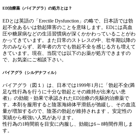
ED治療薬（バイアグラ）の処方とは？
EDとは英語の「Erectile Dysfunction」の略で、日本語では勃
起不全あるいは勃起障害のことを意味します。EDには高血
圧や糖尿病などの生活習慣病が深くかかわっていることがわ
かってきています。また日常のストレスの中、壮年期以降の
方のみならず、若年者の方でも勃起不全を感じる方も増えて
きています。現在、当院では以下のお薬が処方できますの
で、お気楽にご相談下さい。
バイアグラ（シルデナフィル）
バイアグラ（図１）は、日本では1999年1月に「勃起不全(満
足な性行為を行うに十分な勃起とその維持が出来ない患
者)」の効能・効果で承認されたED治療の先駆的治療薬で
す。本剤を服用すると陰茎海綿体平滑筋が弛緩し、その血流
量が増加するので、陰茎の勃起が維持されます 。安定性の
実績から根強い人気があります。
性行為の1時間前を目安に内服し、効能は6～8時間作用しま
す。