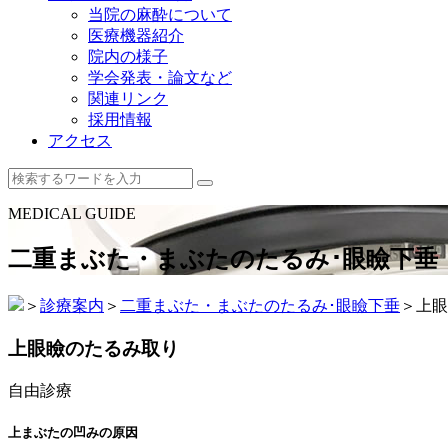
当院の麻酔について
医療機器紹介
院内の様子
学会発表・論文など
関連リンク
採用情報
アクセス
MEDICAL GUIDE
二重まぶた・まぶたのたるみ･眼瞼下垂
＞
診療案内
＞
二重まぶた・まぶたのたるみ･眼瞼下垂
＞
上眼
上眼瞼のたるみ取り
自由診療
上まぶたの凹みの原因