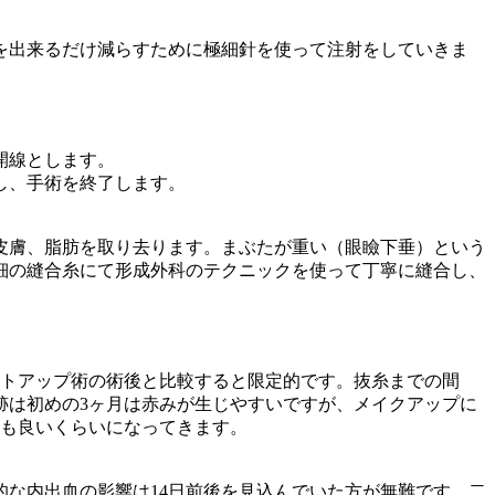
を出来るだけ減らすために極細針を使って注射をしていきま
開線とします。
し、手術を終了します。
皮膚、脂肪を取り去ります。まぶたが重い（眼瞼下垂）という
細の縫合糸にて形成外科のテクニックを使って丁寧に縫合し、
フトアップ術の術後と比較すると限定的です。抜糸までの間
跡は初めの3ヶ月は赤みが生じやすいですが、メイクアップに
ても良いくらいになってきます。
的な内出血の影響は14日前後を見込んでいた方が無難です。二