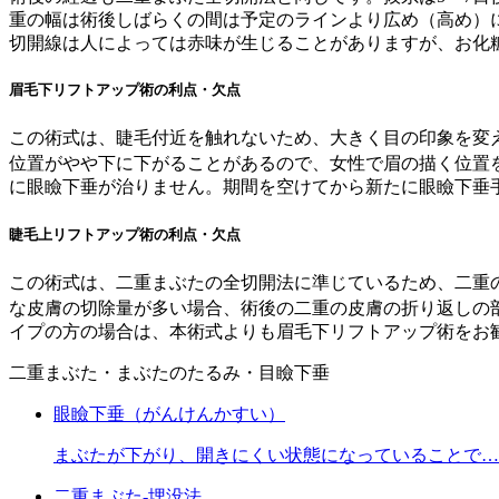
重の幅は術後しばらくの間は予定のラインより広め（高め）
切開線は人によっては赤味が生じることがありますが、お化
眉毛下リフトアップ術の利点・欠点
この術式は、睫毛付近を触れないため、大きく目の印象を変
位置がやや下に下がることがあるので、女性で眉の描く位置
に眼瞼下垂が治りません。期間を空けてから新たに眼瞼下垂
睫毛上リフトアップ術の利点・欠点
この術式は、二重まぶたの全切開法に準じているため、二重
な皮膚の切除量が多い場合、術後の二重の皮膚の折り返しの
イプの方の場合は、本術式よりも眉毛下リフトアップ術をお
二重まぶた・まぶたのたるみ・目瞼下垂
眼瞼下垂（がんけんかすい）
まぶたが下がり、開きにくい状態になっていることで…
二重まぶた-埋没法