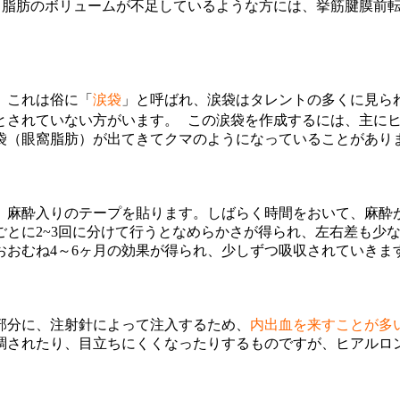
脂肪のボリュームが不足しているような方には、挙筋腱膜前転術
。これは俗に「
涙袋
」と呼ばれ、涙袋はタレントの多くに見ら
とされていない方がいます。 この涙袋を作成するには、主に
袋（眼窩脂肪）が出てきてクマのようになっていることがあり
、麻酔入りのテープを貼ります。しばらく時間をおいて、麻酔
とに2~3回に分けて行うとなめらかさが得られ、左右差も少
おおむね4～6ヶ月の効果が得られ、少しずつ吸収されていきま
部分に、注射針によって注入するため、
内出血を来すことが多
調されたり、目立ちにくくなったりするものですが、ヒアルロ