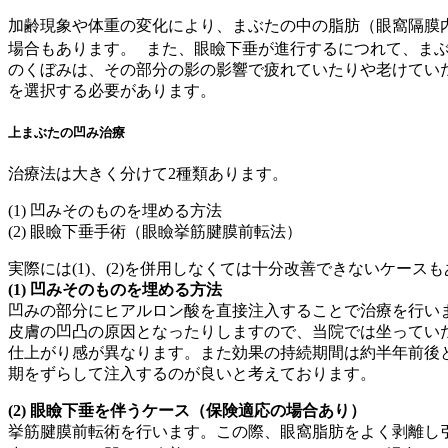
加齢現象や体重の変化により、まぶたの中の脂肪（眼窩隔膜
場合もあります。 また、眼瞼下垂が進行するにつれて、ま
のくぼみは、その部分の影の影響で疲れていたりや老けてい
を選択する必要があります。
上まぶたの凹み治療
治療法は大きく分けて2種類あります。
(1) 凹みそのものを埋める方法
(2) 眼瞼下垂手術（眼瞼挙筋腱膜前転法）
実際には(1)、(2)を併用しなくては十分改善できないケース
(1) 凹みそのものを埋める方法
凹みの部分にヒアルロン酸を直接注入することで治療を行い
皮膚の凹凸の原因となったりしますので、当院では坐ってい
仕上がり感が異なります。また効果の持続期間は約半年前後
期をずらして注入するのが良いと考えております。
(2) 眼瞼下垂を伴うケース（保険適応の場合あり）
挙筋腱膜前転術を行います。この際、眼窩脂肪をよく剥離し