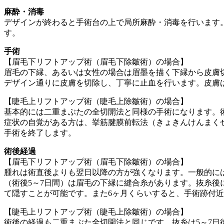
麻酔・消毒
デザインが終わると手術台の上で局所麻酔・消毒を行います
す。
手術
【眉毛下リフトアップ術（眉毛下除皺術）の場合】
眉毛の下縁、あるいは女性の場合は眉墨を描く下縁から皮膚
デザイン通りに皮膚を切除し、丁寧に止血を行います。皮膚
【睫毛上リフトアップ術（睫毛上除皺術）の場合】
基本的には二重まぶたの全切開法と同様の手術になります。
症状の自覚がある方は、挙筋腱膜前転法（きょきんけんまく
手術を終了します。
術後経過
【眉毛下リフトアップ術（眉毛下除皺術）の場合】
腫れは術直後よりも翌日以降の方が強くなります。一般的に
（術後5～7日間）は眉毛の下縁に縫合糸があります。抜糸後
て隠すことが可能です。また6ヶ月くらいすると、手術跡付
【睫毛上リフトアップ術（睫毛上除皺術）の場合】
術後の経過も二重まぶた全切開法と同じです。抜糸は5～7日