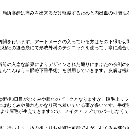
。局所麻酔は痛みを出来るだけ軽減するためと内出血の可能性
切開を行います。アートメークの入っている方はその下縁を切
は極細の縫合糸にて形成外科のテクニックを使って丁寧に縫合
術前の入念な診察によりデザインされた通りにまぶたの余剰の
ぜんてんほう＝眼瞼下垂手術）を併用していきます。皮膚は極
は術後3日目がむくみや腫れのピークとなりますが、睫毛上リ
にはむくみや腫れもかなり落ち着いている事が多いです。手術
近より眉毛が生えてきますので、メイクアップでカバーしなく
後に行います。抜糸後よりお化粧は可能ですが、むくみや部分