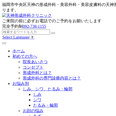
福岡市中央区天神の形成外科・美容外科・美容皮膚科の天神
ります。
ご来院の前に
必ずお電話でのご予約
をお願いたします
完全予約制
092-738-1155
Select Language
▼
ホーム
初めての方へ
院長あいさつ
コンセプト
形成外科とは？
形成外科の専門診療内容とは？
お悩み別
しみ、シワ、たるみ・輪郭
しみ
シワ
たるみ・輪郭
お顔の悩み