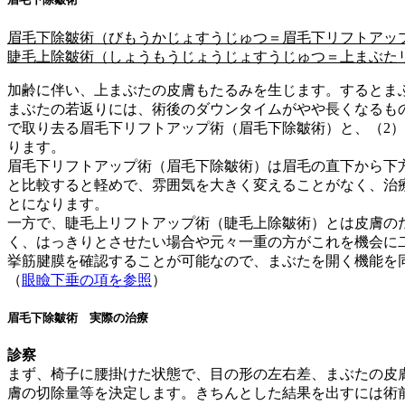
眉毛下除皺術（びもうかじょすうじゅつ＝眉毛下リフトアッ
睫毛上除皺術（しょうもうじょうじょすうじゅつ＝上まぶた
加齢に伴い、上まぶたの皮膚もたるみを生じます。するとま
まぶたの若返りには、術後のダウンタイムがやや長くなるも
で取り去る眉毛下リフトアップ術（眉毛下除皺術）と、（2
ります。
眉毛下リフトアップ術（眉毛下除皺術）は眉毛の直下から下
と比較すると軽めで、雰囲気を大きく変えることがなく、治
とになります。
一方で、睫毛上リフトアップ術（睫毛上除皺術）とは皮膚の
く、はっきりとさせたい場合や元々一重の方がこれを機会に
挙筋腱膜を確認することが可能なので、まぶたを開く機能を
（
眼瞼下垂の項を参照
）
眉毛下除皺術 実際の治療
診察
まず、椅子に腰掛けた状態で、目の形の左右差、まぶたの皮
膚の切除量等を決定します。きちんとした結果を出すには術