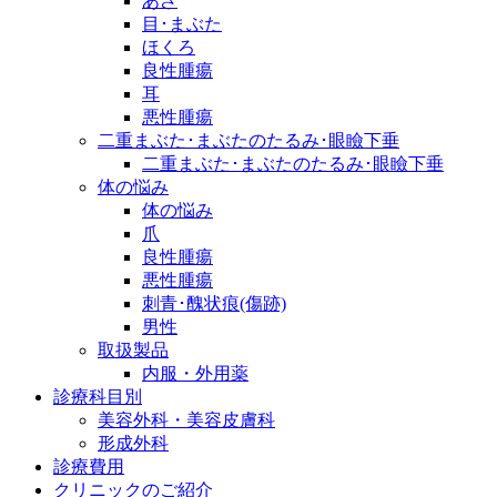
あざ
目･まぶた
ほくろ
良性腫瘍
耳
悪性腫瘍
二重まぶた･まぶたのたるみ･眼瞼下垂
二重まぶた･まぶたのたるみ･眼瞼下垂
体の悩み
体の悩み
爪
良性腫瘍
悪性腫瘍
刺青･醜状痕(傷跡)
男性
取扱製品
内服・外用薬
診療科目別
美容外科・美容皮膚科
形成外科
診療費用
クリニックのご紹介