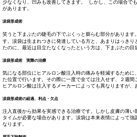
少なくなり、凹みも改善してきます。 しかし、この場合でも
があります。
涙袋形成術
笑うと下まぶたの睫毛の下でぷくっと膨らむ部分があります
す。涙袋は生まれつきに発達している方と、あまりはっきり
たのに、最近は目立たなくなったという方は、下まぶたの目
涙袋形成術 実際の治療
気になる部位にヒアルロン酸注入時の痛みを軽減するために
た位置で行います。その際に一度で全ては注入せず、２週間ご
ヒアルロン酸は注入するメーカーによっても異なりますが、
涙袋形成術の経過、利点・欠点
注入直後から効果を実感できる治療です。しかし皮膚の薄い
タイムが必要な場合があります。涙袋は本来表情によって強
なります。
眉毛下除皺術