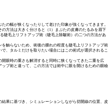
ぶたの幅が狭くなったりして老けた印象が強くなってきます。
その方法は大きく分けると（1）まぶたの皮膚のたるみを眉下
去る睫毛上リフトアップ術（睫毛上除皺術）の二つの方法があ
ンを触らないため、術後の腫れの程度も睫毛上リフトアップ術
いで、タルミだけを取りたい場合にはこの術式が選択されるこ
の開眼時の重さも解消すると同時に狭くなってきた二重を広
アップ術と違って、この方法では術中に眼を開けるための眼瞼
の結果に基づき、シミュレーションしながら切開線の位置、皮