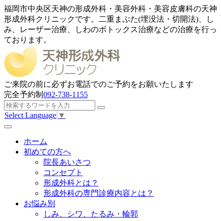
福岡市中央区天神の形成外科・美容外科・美容皮膚科の天神
形成外科クリニックです。二重まぶた(埋没法・切開法)、し
み、レーザー治療、しわのボトックス治療などの治療を行っ
ております。
ご来院の前に
必ずお電話でのご予約
をお願いたします
完全予約制
092-738-1155
Select Language
▼
ホーム
初めての方へ
院長あいさつ
コンセプト
形成外科とは？
形成外科の専門診療内容とは？
お悩み別
しみ、シワ、たるみ・輪郭