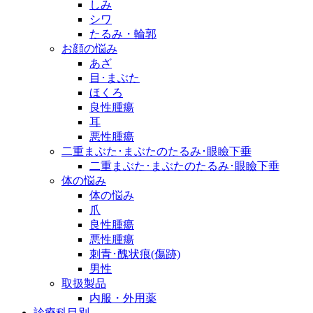
しみ
シワ
たるみ・輪郭
お顔の悩み
あざ
目･まぶた
ほくろ
良性腫瘍
耳
悪性腫瘍
二重まぶた･まぶたのたるみ･眼瞼下垂
二重まぶた･まぶたのたるみ･眼瞼下垂
体の悩み
体の悩み
爪
良性腫瘍
悪性腫瘍
刺青･醜状痕(傷跡)
男性
取扱製品
内服・外用薬
診療科目別