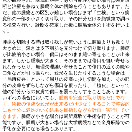
見が観察され、基底細胞癌である可能性が高い場合は確定診
断と治療を兼ねて腫瘍全体の切除を行うこともあります。た
だ、他の腫瘍との区別が難しい場合はまず「生検」という病
変部の一部を小さく切り取り、その部分だけを顕微鏡で調べ
る検査を行い、診断を確定した後に腫瘍全体の手術を行いま
す。
腫瘍を切除する時は取り残しが無いように腫瘍よりも数ミリ
大きめに、深さは皮下脂肪を充分つけて切り取ります。腫瘍
が比較的小さい場合、傷口はそのまま縫い寄せることが出来
ます。しかし腫瘍が大きく、そのままでは傷口を縫い寄せら
れなかったり、無理矢理縫い寄せることで傷口の近くの瞼や
口角などが引っ張られ、変形を生じたりするような場合は
「局所皮弁」といって周りの皮膚に少し切開を加え、その部
分の皮膚をずらしながら傷口を覆ったり、「植皮」といって
他の部分からの皮膚で傷口を覆ったりすることもあります。
いずれの場合においても、
腫瘍を完全に取り切るだけでな
く、術後の傷跡や変形が出来るだけ少なくすることで整容的
にも十分に満足のいく結果を目指しながら計画・実行してい
きます。
腫瘍が小さな場合は局所麻酔で手術を行うことが可
能ですが、腫瘍が大きい場合は大学病院などで全身麻酔での
手術が必要になる場合もあります。