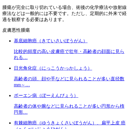
腫瘍が完全に取り切れている場合、術後の化学療法や放射線
療法などは一般的には不要です。ただし、定期的に外来で経
過を観察する必要はあります。
皮膚悪性腫瘍
基底細胞癌（きていさいぼうがん）
比較的頻度の高い皮膚癌で壮年・高齢者の顔面に見ら
れる…
日光角化症（にっこうかっかしょう）
高齢者の頭、顔や手などに見られることが多い直径数
mm～…
ボーエン病（ぼーえんびょう）
高齢者の体や腕などに見られることが多い円形から楕
円形…
有棘細胞癌（ゆうきょくさいぼうがん）、扁平上皮 癌
（へんぺいじょうひがん）