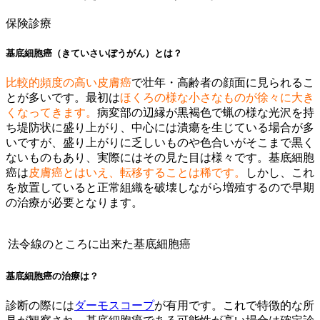
保険診療
基底細胞癌（きていさいぼうがん）とは？
比較的頻度の高い皮膚癌
で壮年・高齢者の顔面に見られるこ
とが多いです。最初は
ほくろの様な小さなものが徐々に大き
くなってきます。
病変部の辺縁が黒褐色で蝋の様な光沢を持
ち堤防状に盛り上がり、中心には潰瘍を生じている場合が多
いですが、盛り上がりに乏しいものや色合いがそこまで黒く
ないものもあり、実際にはその見た目は様々です。基底細胞
癌は
皮膚癌とはいえ、転移することは稀です。
しかし、これ
を放置していると正常組織を破壊しながら増殖するので早期
の治療が必要となります。
法令線のところに出来た基底細胞癌
基底細胞癌の治療は？
診断の際には
ダーモスコープ
が有用です。これで特徴的な所