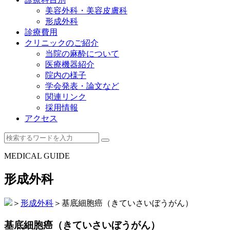
美容外科・美容皮膚科
形成外科
診療費用
クリニックのご紹介
当院の麻酔について
医療機器紹介
院内の様子
学会発表・論文など
関連リンク
採用情報
アクセス
MEDICAL GUIDE
形成外科
＞
形成外科
＞
基底細胞癌（きていさいぼうがん）
基底細胞癌（きていさいぼうがん）