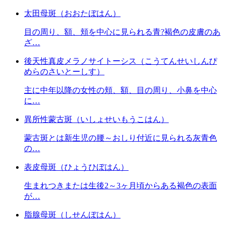
太田母斑（おおたぼはん）
目の周り、額、頬を中心に見られる青?褐色の皮膚のあ
ざ…
後天性真皮メラノサイトーシス（こうてんせいしんぴ
めらのさいとーしす）
主に中年以降の女性の頬、額、目の周り、小鼻を中心
に…
異所性蒙古斑（いしょせいもうこはん）
蒙古斑とは新生児の腰～おしり付近に見られる灰青色
の…
表皮母斑（ひょうひぼはん）
生まれつきまたは生後2～3ヶ月頃からある褐色の表面
が…
脂腺母斑（しせんぼはん）