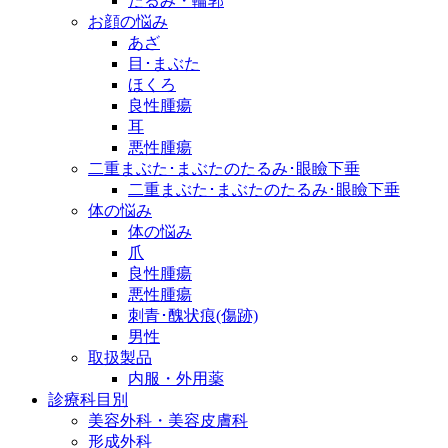
たるみ・輪郭
お顔の悩み
あざ
目･まぶた
ほくろ
良性腫瘍
耳
悪性腫瘍
二重まぶた･まぶたのたるみ･眼瞼下垂
二重まぶた･まぶたのたるみ･眼瞼下垂
体の悩み
体の悩み
爪
良性腫瘍
悪性腫瘍
刺青･醜状痕(傷跡)
男性
取扱製品
内服・外用薬
診療科目別
美容外科・美容皮膚科
形成外科