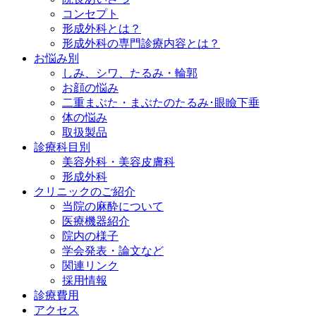
コンセプト
形成外科とは？
形成外科の専門診療内容とは？
お悩み別
しみ、シワ、たるみ・輪郭
お顔の悩み
二重まぶた・まぶたのたるみ･眼瞼下垂
体の悩み
取扱製品
診療科目別
美容外科・美容皮膚科
形成外科
クリニックのご紹介
当院の麻酔について
医療機器紹介
院内の様子
学会発表・論文など
関連リンク
採用情報
診療費用
アクセス