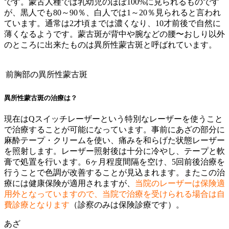
です。蒙古人種では乳幼児のほぼ100%に見られるものです
が、黒人でも80～90％、白人では1～20％見られると言われ
ています。通常は2才頃までは濃くなり、10才前後で自然に
薄くなるようです。蒙古斑が背中や腕などの腰〜おしり以外
のところに出来たものは異所性蒙古斑と呼ばれています。
前胸部の異所性蒙古斑
異所性蒙古斑の治療は？
現在はQスイッチレーザーという特別なレーザーを使うこと
で治療することが可能になっています。事前にあざの部分に
麻酔テープ・クリームを使い、痛みを和らげた状態レーザー
を照射します。レーザー照射後は十分に冷やし、テープと軟
膏で処置を行います。6ヶ月程度間隔を空け、5回前後治療を
行うことで色調が改善することが見込まれます。またこの治
療には健康保険が適用されますが、
当院のレーザーは保険適
用外となっていますので、当院で治療を受けられる場合は自
費診療となります
（診察のみは保険診療です）。
あざ