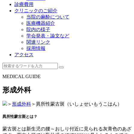
診療費用
クリニックのご紹介
当院の麻酔について
医療機器紹介
院内の様子
学会発表・論文など
関連リンク
採用情報
アクセス
MEDICAL GUIDE
形成外科
＞
形成外科
＞
異所性蒙古斑（いしょせいもうこはん）
異所性蒙古斑とは？
蒙古斑とは新生児の腰～おしり付近に見られる灰青色のあざ