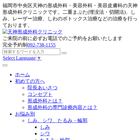
福岡市中央区天神の形成外科・美容外科・美容皮膚科の天神
形成外科クリニックです。二重まぶた(埋没法・切開法)、し
み、レーザー治療、しわのボトックス治療などの治療を行っ
ております。
ご来院の前に
必ずお電話でのご予約
をお願いたします
完全予約制
092-738-1155
Select Language
▼
ホーム
初めての方へ
院長あいさつ
コンセプト
形成外科とは？
形成外科の専門診療内容とは？
お悩み別
しみ、シワ、たるみ・輪郭
しみ
シワ