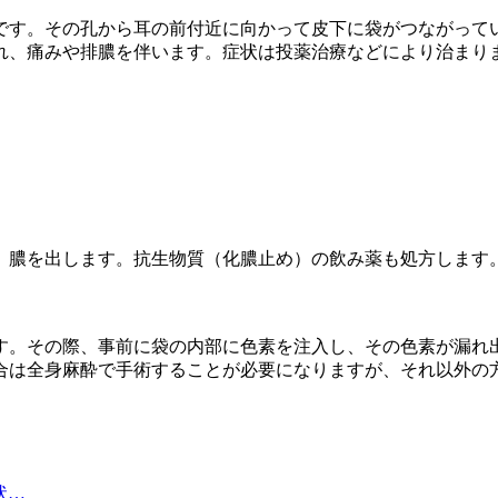
です。その孔から耳の前付近に向かって皮下に袋がつながって
れ、痛みや排膿を伴います。症状は投薬治療などにより治まり
、膿を出します。抗生物質（化膿止め）の飲み薬も処方します
す。その際、事前に袋の内部に色素を注入し、その色素が漏れ
合は全身麻酔で手術することが必要になりますが、それ以外の
状…