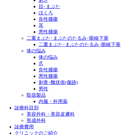
あざ
目･まぶた
ほくろ
良性腫瘍
耳
悪性腫瘍
二重まぶた･まぶたのたるみ･眼瞼下垂
二重まぶた･まぶたのたるみ･眼瞼下垂
体の悩み
体の悩み
爪
良性腫瘍
悪性腫瘍
刺青･醜状痕(傷跡)
男性
取扱製品
内服・外用薬
診療科目別
美容外科・美容皮膚科
形成外科
診療費用
クリニックのご紹介