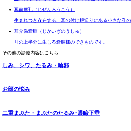
耳前瘻孔（じぜんろうこう）
生まれつき存在する、耳の付け根辺りにある小さな孔の
耳介偽嚢腫（じかいぎのうしゅ）
耳の上半分に生じる嚢腫様のできものです。
その他の診療内容はこちら
しみ、シワ、たるみ・輪郭
お顔の悩み
二重まぶた・まぶたのたるみ･眼瞼下垂