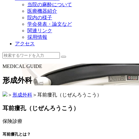
当院の麻酔について
医療機器紹介
院内の様子
学会発表・論文など
関連リンク
採用情報
アクセス
MEDICAL GUIDE
形成外科
＞
形成外科
＞
耳前瘻孔（じぜんろうこう）
耳前瘻孔（じぜんろうこう）
保険診療
耳前瘻孔とは？