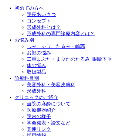
初めての方へ
院長あいさつ
コンセプト
形成外科とは？
形成外科の専門診療内容とは？
お悩み別
しみ、シワ、たるみ・輪郭
お顔の悩み
二重まぶた・まぶたのたるみ･眼瞼下垂
体の悩み
取扱製品
診療科目別
美容外科・美容皮膚科
形成外科
クリニックのご紹介
当院の麻酔について
医療機器紹介
院内の様子
学会発表・論文など
関連リンク
採用情報