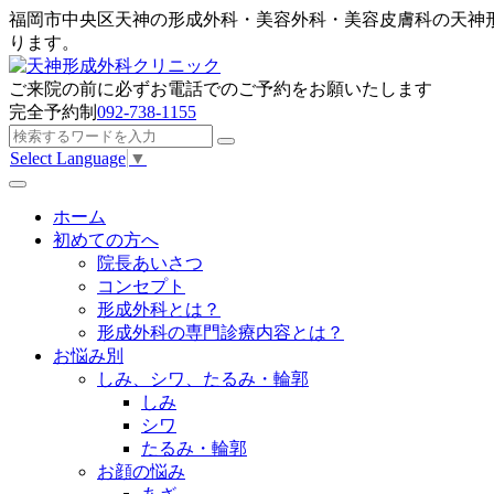
福岡市中央区天神の形成外科・美容外科・美容皮膚科の天神
ります。
ご来院の前に
必ずお電話でのご予約
をお願いたします
完全予約制
092-738-1155
Select Language
▼
ホーム
初めての方へ
院長あいさつ
コンセプト
形成外科とは？
形成外科の専門診療内容とは？
お悩み別
しみ、シワ、たるみ・輪郭
しみ
シワ
たるみ・輪郭
お顔の悩み