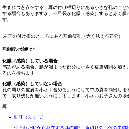
生まれつき存在する、耳の付け根辺りにある小さな孔のこと
する場合もありますが、一旦袋が化膿（感染）すると赤く腫
す。
左耳の付け根のところにある耳前瘻孔（赤く見える部分）
耳前瘻孔の治療は？
化膿（感染）している場合
感染がある場合、膿が溜まった部分に小さく皮膚切開を加え
るのを待ちます。
化膿（感染）していない場合
孔の周りの皮膚を小さく含めるようにして中の袋を摘出しま
で、取り残しが無いように手術します。小さいお子さんの場
耳
副耳（ふくじ）
生まれた時から存在する耳の前?口角辺りの肌色の半球