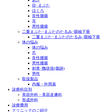
あざ
目･まぶた
ほくろ
良性腫瘍
耳
悪性腫瘍
二重まぶた･まぶたのたるみ･眼瞼下垂
二重まぶた･まぶたのたるみ･眼瞼下垂
体の悩み
体の悩み
爪
良性腫瘍
悪性腫瘍
刺青･醜状痕(傷跡)
男性
取扱製品
内服・外用薬
診療科目別
美容外科・美容皮膚科
形成外科
診療費用
クリニックのご紹介