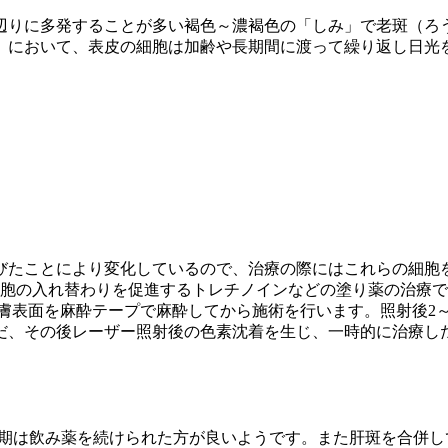
辺りに多発することが多い褐色～濃褐色の「しみ」で老斑（ろ
み」において、表皮の細胞は加齢や長期間に渡って繰り返し日光
びたことにより変化しているので、治療の際にはこれらの細胞
細胞の入れ替わりを促進するトレチノインなどの塗り薬の治療
膚表面を麻酔テープで麻酔してから施術を行います。照射後2～
だ、その後レーザー照射後の色素沈着を生じ、一時的に治療し
時期は飲み薬を続けられた方が良いようです。また肝斑を合併