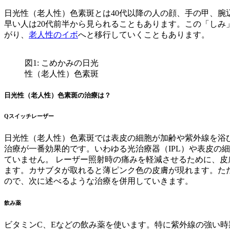
日光性（老人性）色素斑とは40代以降の人の顔、手の甲、腕
早い人は20代前半から見られることもあります。この「し
がり、
老人性のイボ
へと移行していくこともあります。
図1: こめかみの日光
性（老人性）色素斑
日光性（老人性）色素斑の治療は？
Qスイッチレーザー
日光性（老人性）色素斑では表皮の細胞が加齢や紫外線を浴
治療が一番効果的です。いわゆる光治療器（IPL）や表皮の
ていません。 レーザー照射時の痛みを軽減させるために、皮
ます。カサブタが取れると薄ピンク色の皮膚が現れます。た
ので、次に述べるような治療を併用していきます。
飲み薬
ビタミンC、Eなどの飲み薬を使います。特に紫外線の強い