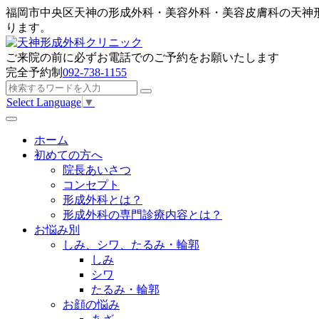
福岡市中央区天神の形成外科・美容外科・美容皮膚科の天神
ります。
ご来院の前に
必ずお電話でのご予約
をお願いたします
完全予約制
092-738-1155
Select Language
▼
ホーム
初めての方へ
院長あいさつ
コンセプト
形成外科とは？
形成外科の専門診療内容とは？
お悩み別
しみ、シワ、たるみ・輪郭
しみ
シワ
たるみ・輪郭
お顔の悩み