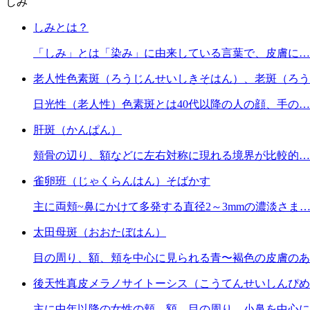
しみ
しみとは？
「しみ」とは「染み」に由来している言葉で、皮膚に…
老人性色素斑（ろうじんせいしきそはん）、老斑（ろう
日光性（老人性）色素斑とは40代以降の人の顔、手の…
肝斑（かんぱん）
頬骨の辺り、額などに左右対称に現れる境界が比較的…
雀卵班（じゃくらんはん）そばかす
主に両頬~鼻にかけて多発する直径2～3mmの濃淡さま
太田母斑（おおたぼはん）
目の周り、額、頬を中心に見られる青〜褐色の皮膚のあ
後天性真皮メラノサイトーシス（こうてんせいしんぴめ
主に中年以降の女性の頬、額、目の周り、小鼻を中心に