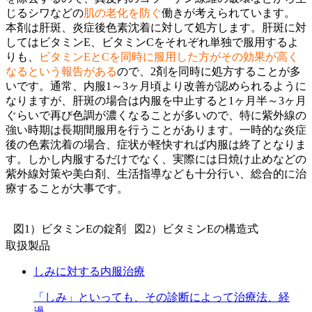
じるシワなどの
肌の老化を防ぐ
働きが考えられています。
本剤は肝斑、炎症後色素沈着に対して処方します。肝斑に対
してはビタミンE、ビタミンCをそれぞれ単独で服用するよ
りも、
ビタミンEとCを同時に服用した方がその効果が高く
なるという報告がある
ので、2剤を同時に処方することが多
いです。通常、内服1～3ヶ月頃より改善が認められるように
なりますが、肝斑の場合は内服を中止すると1ヶ月半～3ヶ月
ぐらいで再び色調が濃くなることが多いので、特に紫外線の
強い時期は長期間服用を行うことがあります。一時的な炎症
後の色素沈着の場合、症状が軽快すれば内服は終了となりま
す。しかし内服するだけでなく、実際には日焼け止めなどの
紫外線対策や美白剤、生活指導なども十分行い、総合的に治
療することが大事です。
図1）ビタミンEの錠剤
図2）ビタミンEの構造式
取扱製品
しみに対する内服治療
「しみ」といっても、その診断によって治療法、経
過…