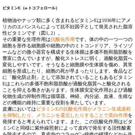
ビタミンE（α-トコフェロール）
植物油やナッツ類に多く含まれるビタミンEは1936年にアメ
リカのエバンスらによって抗不妊因子として発見された脂溶
性ビタミンです（図1, 2）。
その重要な生理作用は
抗酸化作用
です。体の中の一つ一つの
細胞を形作る細胞膜や細胞の中のミトコンドリア、ライソゾ
ームなどの微小器官を構成する生体膜は多価不飽和脂肪酸を
豊富に含んでいますが、酸化ストレスに弱く、過酸化脂質へ
変化しやすいです。そうなると細胞膜や生体膜を傷め、異常
細胞を形成したり、細胞の死が早まったりします。食品など
に「酸化防止剤」として添加されていることもあるビタミン
Eはこれらの多価不飽和脂肪酸が過酸化脂質へと酸化される
ことを抑える働きがあります。生体膜安定化作用および過酸
化物生成の抑制作用は循環器、神経、内分泌、血液、生殖な
どの機能の維持に重要な役割を果たしています。
皮膚においては
ビタミンEの抗酸化作用がメラニン生成過程
を抑制したり、メラニンを還元したりすることで美白作用
を
発揮すると考えられています。また、この抗酸化作用はビタ
ミンCと同様に紫外線照射によって皮内で発生する活性酸素
を除去するので、真皮内のコラーゲン線維の破壊などから生