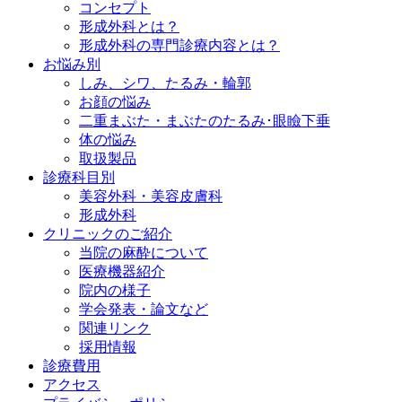
コンセプト
形成外科とは？
形成外科の専門診療内容とは？
お悩み別
しみ、シワ、たるみ・輪郭
お顔の悩み
二重まぶた・まぶたのたるみ･眼瞼下垂
体の悩み
取扱製品
診療科目別
美容外科・美容皮膚科
形成外科
クリニックのご紹介
当院の麻酔について
医療機器紹介
院内の様子
学会発表・論文など
関連リンク
採用情報
診療費用
アクセス