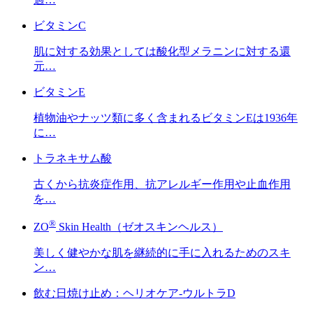
ビタミンC
肌に対する効果としては酸化型メラニンに対する還
元…
ビタミンE
植物油やナッツ類に多く含まれるビタミンEは1936年
に…
トラネキサム酸
古くから抗炎症作用、抗アレルギー作用や止血作用
を…
®
ZO
Skin Health（ゼオスキンヘルス）
美しく健やかな肌を継続的に手に入れるためのスキ
ン…
飲む日焼け止め：ヘリオケア-ウルトラD