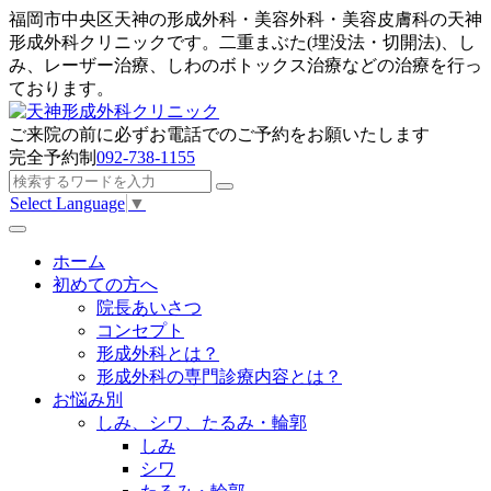
福岡市中央区天神の形成外科・美容外科・美容皮膚科の天神
形成外科クリニックです。二重まぶた(埋没法・切開法)、し
み、レーザー治療、しわのボトックス治療などの治療を行っ
ております。
ご来院の前に
必ずお電話でのご予約
をお願いたします
完全予約制
092-738-1155
Select Language
▼
ホーム
初めての方へ
院長あいさつ
コンセプト
形成外科とは？
形成外科の専門診療内容とは？
お悩み別
しみ、シワ、たるみ・輪郭
しみ
シワ