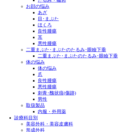
たるみ・輪郭
お顔の悩み
あざ
目･まぶた
ほくろ
良性腫瘍
耳
悪性腫瘍
二重まぶた･まぶたのたるみ･眼瞼下垂
二重まぶた･まぶたのたるみ･眼瞼下垂
体の悩み
体の悩み
爪
良性腫瘍
悪性腫瘍
刺青･醜状痕(傷跡)
男性
取扱製品
内服・外用薬
診療科目別
美容外科・美容皮膚科
形成外科