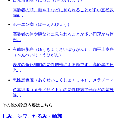
日光角化症（にっこうかっかしょう）
高齢者の頭、顔や手などに見られることが多い直径数
mm…
ボーエン病（ぼーえんびょう）
高齢者の体や腕などに見られることが多い円形から楕
円…
有棘細胞癌（ゆうきょくさいぼうがん）、扁平上皮癌
（へんぺいじょうひがん）
表皮の角化細胞の悪性増殖による癌です。高齢者の日
光…
悪性黒色腫（あくせいこくしょくしゅ）、メラノーマ
色素細胞（メラノサイト）の悪性腫瘍で顔などの紫外
線…
その他の診療内容はこちら
しみ、シワ、たるみ・輪郭