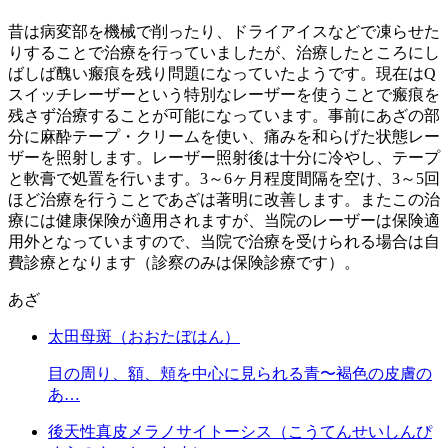
昔は病変部を機械で削ったり、ドライアイスなどで凍らせた
りすることで治療を行っていましたが、治療したところにし
ばしば醜い瘢痕を残り問題になっていたようです。現在はQ
スイッチレーザーという特別なレーザーを使うことで瘢痕を
残さず治療することが可能になっています。事前にあざの部
分に麻酔テープ・クリームを使い、痛みを和らげた状態レー
ザーを照射します。レーザー照射後は十分に冷やし、テープ
と軟膏で処置を行います。3～6ヶ月程度間隔を空け、3～5回
ほど治療を行うことであざは著明に改善します。またこの治
療には健康保険が適用されますが、当院のレーザーは保険適
用外となっていますので、当院で治療を受けられる場合は自
費診療となります（診察のみは保険診療です）。
あざ
太田母斑（おおたぼはん）
目の周り、額、頬を中心に見られる青〜褐色の皮膚の
あ…
後天性真皮メラノサイトーシス（こうてんせいしんぴ