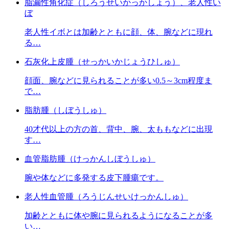
脂漏性角化症（しろうせいかっかしょう）、老人性い
ぼ
老人性イボとは加齢とともに顔、体、腕などに現れ
る…
石灰化上皮腫（せっかいかじょうひしゅ）
顔面、腕などに見られることが多い0.5～3cm程度ま
で…
脂肪腫（しぼうしゅ）
40才代以上の方の首、背中、腕、太ももなどに出現
す…
血管脂肪腫（けっかんしぼうしゅ）
腕や体などに多発する皮下腫瘍です。
老人性血管腫（ろうじんせいけっかんしゅ）
加齢とともに体や腕に見られるようになることが多
い…