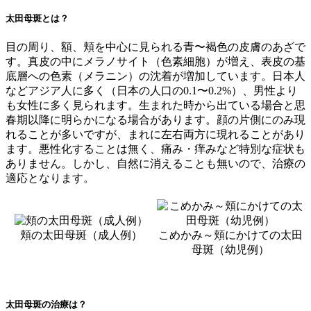
太田母斑とは？
目の周り、額、頬を中心に見られる青〜褐色の皮膚のあざで
す。真皮の中にメラノサイト（色素細胞）が増え、表皮の基
底層への色素（メラニン）の沈着が増加しています。日本人
などアジア人に多く（日本の人口の0.1〜0.2%）、男性より
も女性に多く見られます。生まれた時から出ている場合と思
春期以降に明らかになる場合があります。顔の片側にのみ現
れることが多いですが、まれに左右両方に現れることがあり
ます。悪性化することは無く、痛み・痒みなど特別な症状も
ありません。しかし、自然に消えることも無いので、治療の
適応となります。
頬の太田母斑（成人例）
こめかみ～頬にかけての太田
母斑（幼児例）
太田母斑の治療は？