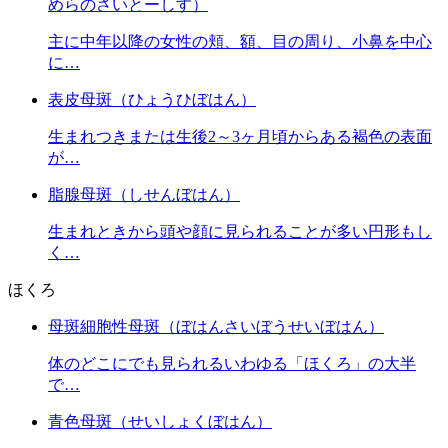
めらのさいとーしす）
主に中年以降の女性の頬、額、目の周り、小鼻を中心
に…
表皮母斑（ひょうひぼはん）
生まれつきまたは生後2～3ヶ月頃からある褐色の表面
が…
脂腺母斑（しせんぼはん）
生まれときから頭や顔に見られることが多い円形もし
く…
ほくろ
母斑細胞性母斑（ぼはんさいぼうせいぼはん）
体のどこにでも見られるいわゆる「ほくろ」の大半
で…
青色母斑（せいしょくぼはん）