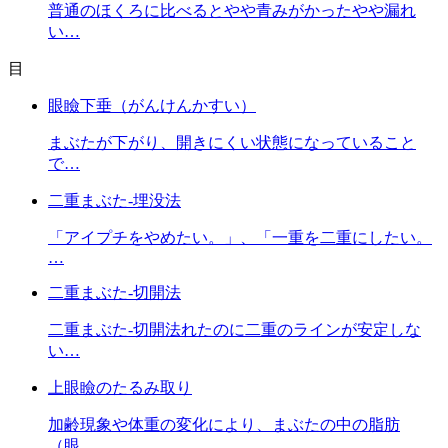
普通のほくろに比べるとやや青みがかったやや漏れ
い…
目
眼瞼下垂（がんけんかすい）
まぶたが下がり、開きにくい状態になっていること
で…
二重まぶた-埋没法
「アイプチをやめたい。」、「一重を二重にしたい。
…
二重まぶた-切開法
二重まぶた-切開法れたのに二重のラインが安定しな
い…
上眼瞼のたるみ取り
加齢現象や体重の変化により、まぶたの中の脂肪
（眼…