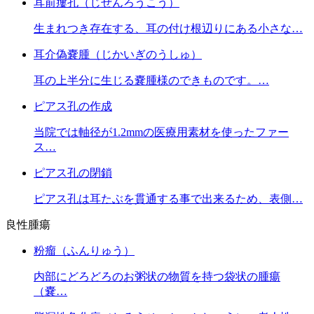
耳前瘻孔（じぜんろうこう）
生まれつき存在する、耳の付け根辺りにある小さな…
耳介偽嚢腫（じかいぎのうしゅ）
耳の上半分に生じる嚢腫様のできものです。…
ピアス孔の作成
当院では軸径が1.2mmの医療用素材を使ったファー
ス…
ピアス孔の閉鎖
ピアス孔は耳たぶを貫通する事で出来るため、表側…
良性腫瘍
粉瘤（ふんりゅう）
内部にどろどろのお粥状の物質を持つ袋状の腫瘍
（嚢…