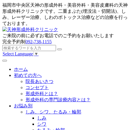
福岡市中央区天神の形成外科・美容外科・美容皮膚科の天神
形成外科クリニックです。二重まぶた(埋没法・切開法)、し
み、レーザー治療、しわのボトックス治療などの治療を行っ
ております。
ご来院の前に
必ずお電話でのご予約
をお願いたします
完全予約制
092-738-1155
Select Language
▼
ホーム
初めての方へ
院長あいさつ
コンセプト
形成外科とは？
形成外科の専門診療内容とは？
お悩み別
しみ、シワ、たるみ・輪郭
しみ
シワ