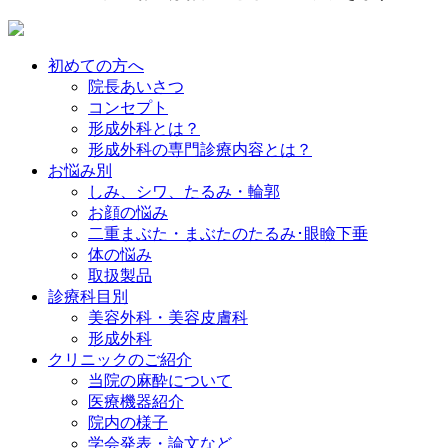
初めての方へ
院長あいさつ
コンセプト
形成外科とは？
形成外科の専門診療内容とは？
お悩み別
しみ、シワ、たるみ・輪郭
お顔の悩み
二重まぶた・まぶたのたるみ･眼瞼下垂
体の悩み
取扱製品
診療科目別
美容外科・美容皮膚科
形成外科
クリニックのご紹介
当院の麻酔について
医療機器紹介
院内の様子
学会発表・論文など