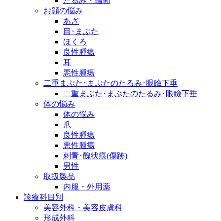
たるみ・輪郭
お顔の悩み
あざ
目･まぶた
ほくろ
良性腫瘍
耳
悪性腫瘍
二重まぶた･まぶたのたるみ･眼瞼下垂
二重まぶた･まぶたのたるみ･眼瞼下垂
体の悩み
体の悩み
爪
良性腫瘍
悪性腫瘍
刺青･醜状痕(傷跡)
男性
取扱製品
内服・外用薬
診療科目別
美容外科・美容皮膚科
形成外科