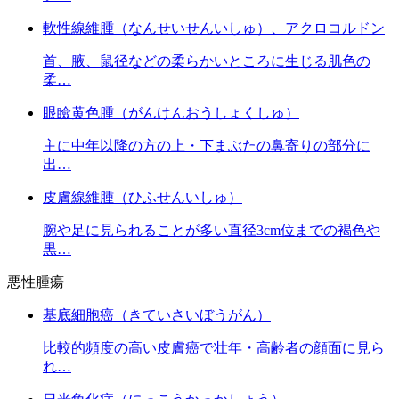
軟性線維腫（なんせいせんいしゅ）、アクロコルドン
首、腋、鼠径などの柔らかいところに生じる肌色の
柔…
眼瞼黄色腫（がんけんおうしょくしゅ）
主に中年以降の方の上・下まぶたの鼻寄りの部分に
出…
皮膚線維腫（ひふせんいしゅ）
腕や足に見られることが多い直径3cm位までの褐色や
黒…
悪性腫瘍
基底細胞癌（きていさいぼうがん）
比較的頻度の高い皮膚癌で壮年・高齢者の顔面に見ら
れ…