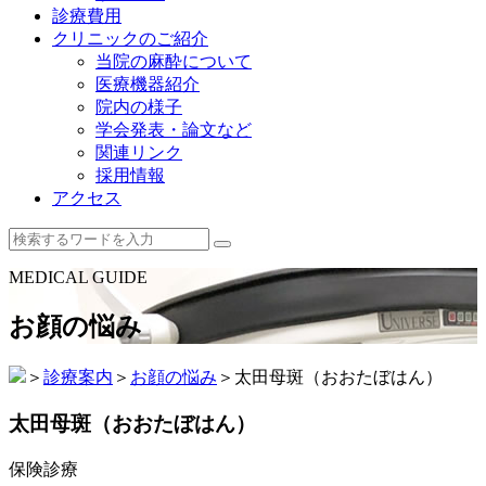
診療費用
クリニックのご紹介
当院の麻酔について
医療機器紹介
院内の様子
学会発表・論文など
関連リンク
採用情報
アクセス
MEDICAL GUIDE
お顔の悩み
＞
診療案内
＞
お顔の悩み
＞
太田母斑（おおたぼはん）
太田母斑（おおたぼはん）
保険診療