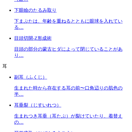
下眼瞼のたるみ取り
下まぶたは、年齢を重ねるとともに眼球を入れてい
る…
目頭切開-Z形成術
目頭の部分の蒙古ヒダによって閉じていることがあ
り…
耳
副耳（ふくじ）
生まれた時から存在する耳の前〜口角辺りの肌色の
半…
耳垂裂（じすいれつ）
生まれつき耳垂（耳たぶ）が裂けていたり、着替え
の…