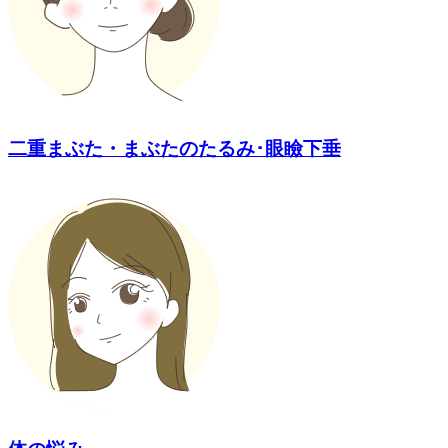
二重まぶた・まぶたのたるみ･眼瞼下垂