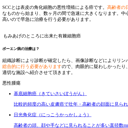
SCCとは表皮の角化細胞の悪性増殖による癌です。
高齢者の
なものから始まり、数ヶ月の間で急速に大きくなります。中
高いので早急に治療を行う必要があります。
もみあげのところに出来た有棘細胞癌
ボーエン病の治療は？
組織診断により診断が確定したら、画像診断などによりリン
総合的に行う必要があります
ので、肉眼的に疑わしかったり
適切な施設へ紹介させて頂きます。
悪性腫瘍
基底細胞癌（きていさいぼうがん）
比較的頻度の高い皮膚癌で壮年・高齢者の顔面に見られ
日光角化症（にっこうかっかしょう）
高齢者の頭、顔や手などに見られることが多い直径数m