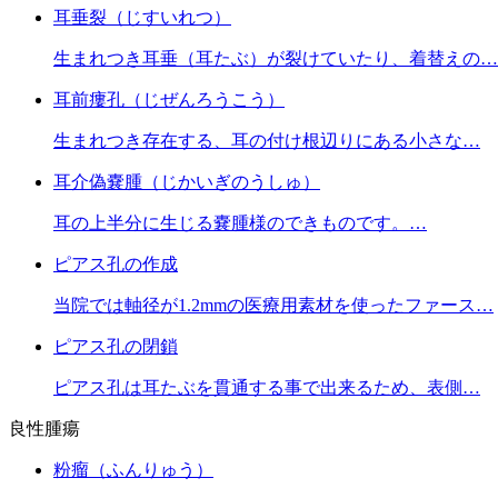
耳垂裂（じすいれつ）
生まれつき耳垂（耳たぶ）が裂けていたり、着替えの…
耳前瘻孔（じぜんろうこう）
生まれつき存在する、耳の付け根辺りにある小さな…
耳介偽嚢腫（じかいぎのうしゅ）
耳の上半分に生じる嚢腫様のできものです。…
ピアス孔の作成
当院では軸径が1.2mmの医療用素材を使ったファース…
ピアス孔の閉鎖
ピアス孔は耳たぶを貫通する事で出来るため、表側…
良性腫瘍
粉瘤（ふんりゅう）