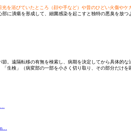
日光を浴びていたところ（顔や手など）や昔のひどい火傷やケ
心部に潰瘍を形成して、細菌感染を起こすと独特の悪臭を放つ
パ節。遠隔転移の有無を検索し、病期を決定してから具体的な
、「生検」（病変部の一部を小さく切り取り、その部分だけを顕
…
m…