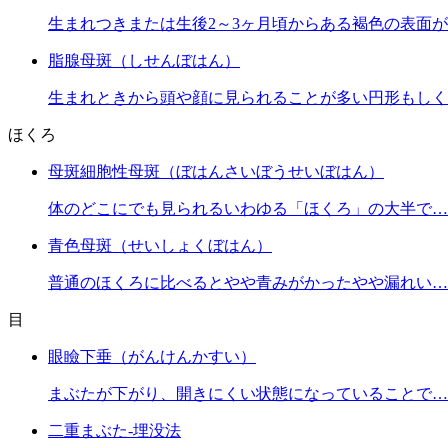
生まれつきまたは生後2～3ヶ月頃からある褐色の表面
脂腺母斑（しせんぼはん）
生まれときから頭や顔に見られることが多い円形もしく
ほくろ
母斑細胞性母斑（ぼはんさいぼうせいぼはん）
体のどこにでも見られるいわゆる「ほくろ」の大半で…
青色母斑（せいしょくぼはん）
普通のほくろに比べるとやや青みがかったやや漏れい…
目
眼瞼下垂（がんけんかすい）
まぶたが下がり、開きにくい状態になっていることで…
二重まぶた-埋没法