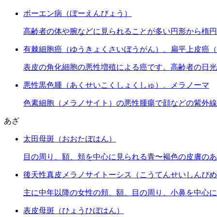
ボーエン病（ぼーえんびょう）
高齢者の体や腕などに見られることが多い円形から楕円
有棘細胞癌（ゆうきょくさいぼうがん）、扁平上皮癌（
表皮の角化細胞の悪性増殖による癌です。高齢者の日光
悪性黒色腫（あくせいこくしょくしゅ）、メラノーマ
色素細胞（メラノサイト）の悪性腫瘍で顔などの紫外線
あざ
太田母斑（おおたぼはん）
目の周り、額、頬を中心に見られる青〜褐色の皮膚のあ
後天性真皮メラノサイトーシス（こうてんせいしんぴめ
主に中年以降の女性の頬、額、目の周り、小鼻を中心に
表皮母斑（ひょうひぼはん）