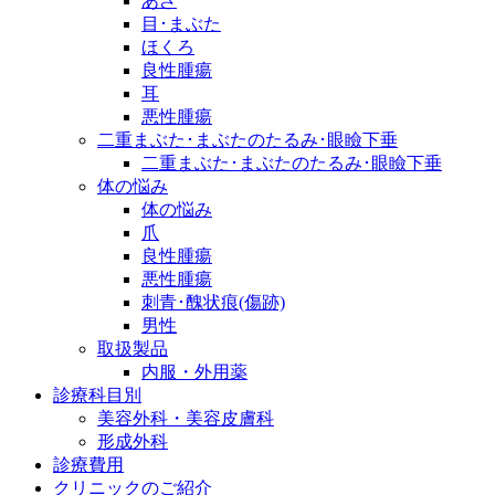
あざ
目･まぶた
ほくろ
良性腫瘍
耳
悪性腫瘍
二重まぶた･まぶたのたるみ･眼瞼下垂
二重まぶた･まぶたのたるみ･眼瞼下垂
体の悩み
体の悩み
爪
良性腫瘍
悪性腫瘍
刺青･醜状痕(傷跡)
男性
取扱製品
内服・外用薬
診療科目別
美容外科・美容皮膚科
形成外科
診療費用
クリニックのご紹介