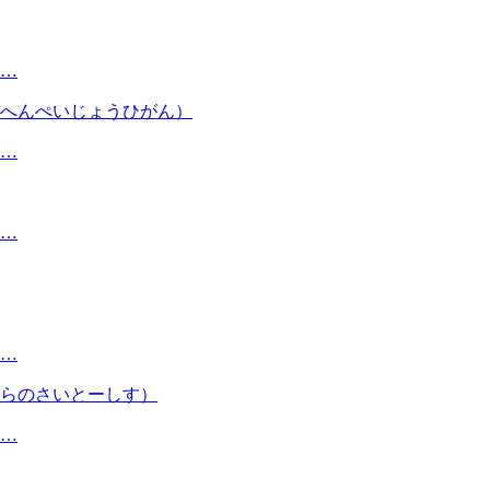
…
へんぺいじょうひがん）
…
…
…
らのさいとーしす）
…