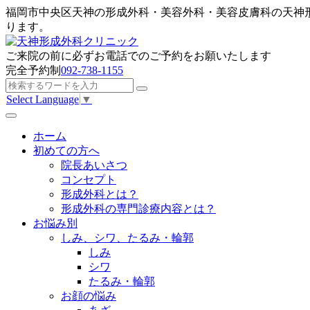
福岡市中央区天神の形成外科・美容外科・美容皮膚科の天神
ります。
ご来院の前に
必ずお電話でのご予約
をお願いたします
完全予約制
092-738-1155
Select Language
▼
ホーム
初めての方へ
院長あいさつ
コンセプト
形成外科とは？
形成外科の専門診療内容とは？
お悩み別
しみ、シワ、たるみ・輪郭
しみ
シワ
たるみ・輪郭
お顔の悩み