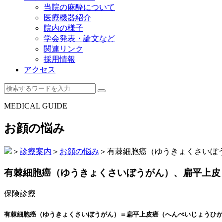
当院の麻酔について
医療機器紹介
院内の様子
学会発表・論文など
関連リンク
採用情報
アクセス
MEDICAL GUIDE
お顔の悩み
＞
診療案内
＞
お顔の悩み
＞
有棘細胞癌（ゆうきょくさいぼ
有棘細胞癌（ゆうきょくさいぼうがん）、扁平上皮
保険診療
有棘細胞癌（ゆうきょくさいぼうがん）＝扁平上皮癌（へんぺいじょうひがん）（squam