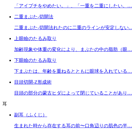
「アイプチをやめたい。」、「一重を二重にしたい。…
二重まぶた-切開法
二重まぶた-切開法れたのに二重のラインが安定しない
上眼瞼のたるみ取り
加齢現象や体重の変化により、まぶたの中の脂肪（眼…
下眼瞼のたるみ取り
下まぶたは、年齢を重ねるとともに眼球を入れている…
目頭切開-Z形成術
目頭の部分の蒙古ヒダによって閉じていることがあり…
耳
副耳（ふくじ）
生まれた時から存在する耳の前〜口角辺りの肌色の半…